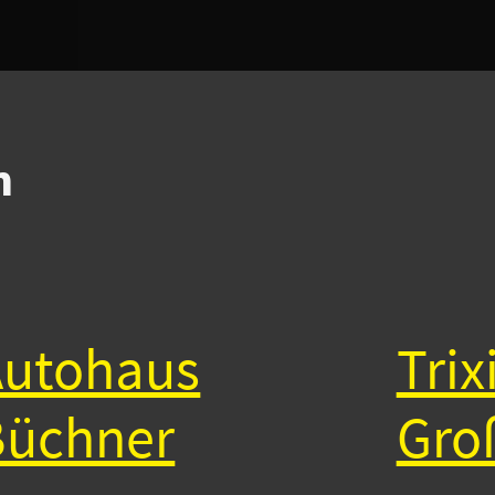
n
Autohaus
Trix
Büchner
Gro