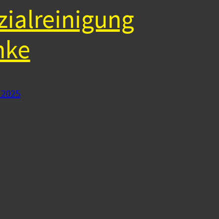
zialreinigung
nke
 2025