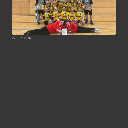
22. Juni 2026
Krönender Abschluss und
positives Fazit Saison weiblich
D
Ein Bild sagt mehr als viele Worte: Ein
letzter Sieg bei den Kreis-Kinder und
Jugendspielen in Görlitz machte die Saison
perfekt und der dazugehörige
Saisonabschluss rundeten eine schöne