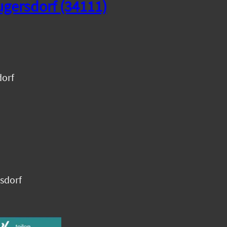
ugersdorf
(34111)
orf
sdorf