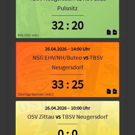
Pulsnitz
32
:
20
ROL(OS)-mDJ
26.04.2026 – 14:00 Uhr
NSG EHV/NH/Buteo
vs
TBSV
Neugersdorf
33
:
25
Oberliga Sachsen (mBJ)
26.04.2026 – 10:00 Uhr
OSV Zittau
vs
TBSV Neugersdorf
0
:
0