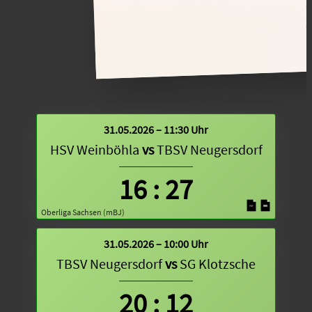
31.05.2026 – 11:30 Uhr
HSV Weinböhla
vs
TBSV Neugersdorf
16
:
27
Oberliga Sachsen (mBJ)
31.05.2026 – 10:00 Uhr
TBSV Neugersdorf
vs
SG Klotzsche
20
:
12