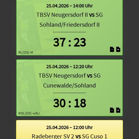
25.04.2026 – 14:00 Uhr
TBSV Neugersdorf II
vs
SG
Sohland/Friedersdorf II
37
:
23
RL(OS)-M
25.04.2026 – 12:20 Uhr
TBSV Neugersdorf
vs
SG
Cunewalde/Sohland
30
:
18
ROL(OS)-wBJ
25.04.2026 – 12:00 Uhr
Radeberger SV 2
vs
SG Cuso 1