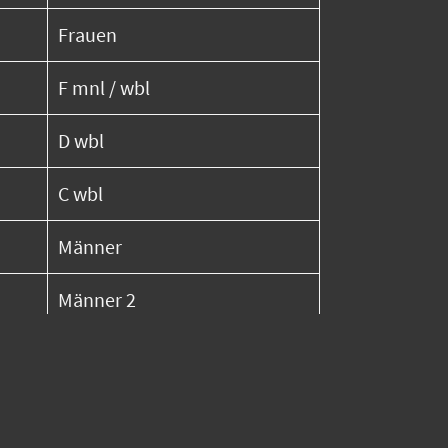
Frauen
F mnl / wbl
D wbl
C wbl
Männer
Männer 2
E mnl/wbl
D/C mnl / Torwarttraining