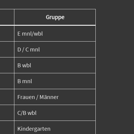
Gruppe
E mnl/wbl
D / C mnl
B wbl
B mnl
Frauen / Männer
C/B wbl
Kindergarten