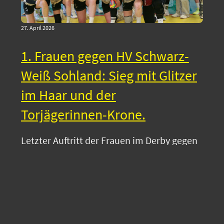
27. April 2026
1. Frauen gegen HV Schwarz-
Weiß Sohland: Sieg mit Glitzer
im Haar und der
Torjägerinnen-Krone.
Letzter Auftritt der Frauen im Derby gegen
Sohland. Als sicherer Vize-Meister war es
aber immer noch der Showdon um die
Torjäger-Kanone zwischen Katharina
Rothenburger und der Schleifer Spielerin
Neitsch. Vor …