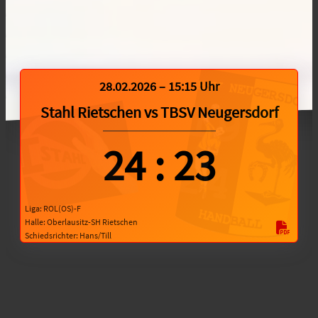
28.02.2026 – 15:15 Uhr
Stahl Rietschen
vs
TBSV Neugersdorf
24
:
23
Liga: ROL(OS)-F
Halle: Oberlausitz-SH Rietschen
Schiedsrichter: Hans/Till