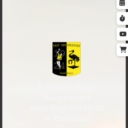
1. Frauen: TBSV
Neugersdorf
unterliegt mit 23:24
in Rietschen