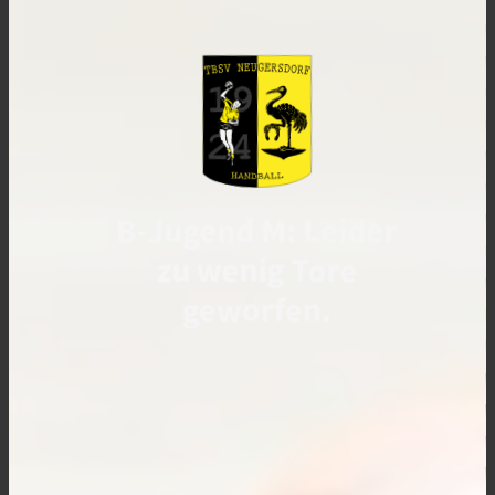
B-Jugend M: Leider
zu wenig Tore
geworfen.