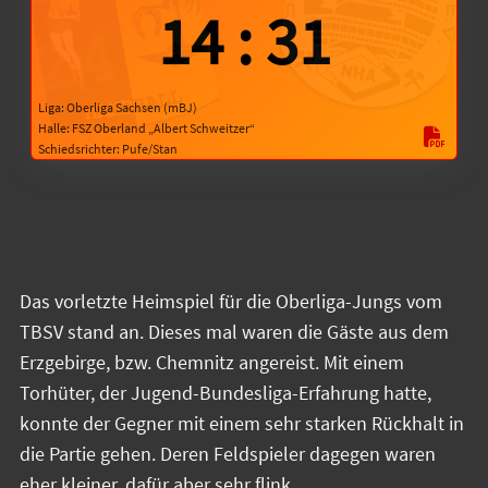
14
:
31
Liga: Oberliga Sachsen (mBJ)
Halle: FSZ Oberland „Albert Schweitzer“
Schiedsrichter: Pufe/Stan
Das vorletzte Heimspiel für die Oberliga-Jungs vom
TBSV stand an. Dieses mal waren die Gäste aus dem
Erzgebirge, bzw. Chemnitz angereist. Mit einem
Torhüter, der Jugend-Bundesliga-Erfahrung hatte,
konnte der Gegner mit einem sehr starken Rückhalt in
die Partie gehen. Deren Feldspieler dagegen waren
eher kleiner, dafür aber sehr flink.