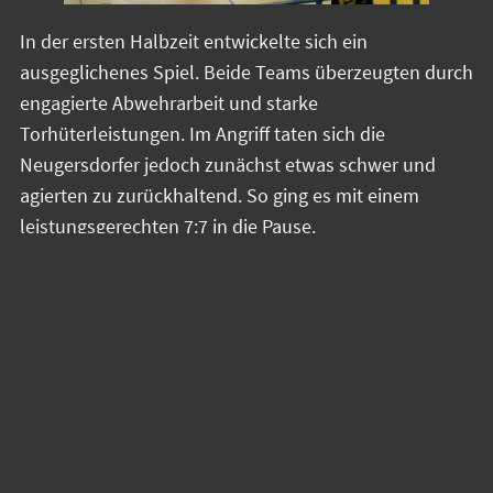
In der ersten Halbzeit entwickelte sich ein
ausgeglichenes Spiel. Beide Teams überzeugten durch
engagierte Abwehrarbeit und starke
Torhüterleistungen. Im Angriff taten sich die
Neugersdorfer jedoch zunächst etwas schwer und
agierten zu zurückhaltend. So ging es mit einem
leistungsgerechten 7:7 in die Pause.
Nach dem Seitenwechsel nahm die Partie dann klar an
Fahrt auf. Durch einige Umstellungen und ein deutlich
schnelleres Angriffsspiel erspielte sich der TBSV mehr
Chancen und nutzte diese konsequent. Auch in der
Abwehr gelang nun ein noch besserer Zugriff auf die
Gäste, sodass Rietschen kaum noch zu klaren
Torchancen kam.