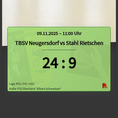
09.11.2025 – 11:00 Uhr
TBSV Neugersdorf
vs
Stahl Rietschen
24
:
9
Liga: ROL(OS)-mDJ
Halle: FSZ Oberland "Albert Schweitzer"