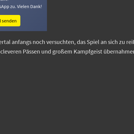
sApp zu. Vielen Dank!
l senden
al anfangs noch versuchten, das Spiel an sich zu rei
 cleveren Pässen und großem Kampfgeist übernahmen
tand ein verdienter 22:12-Auswärtssieg auf der Anzeig
weis dafür, was möglich ist, wenn Einsatz, Wille und
und das völlig zu Recht!
er so, bleibt mutig und glaubt an euch – dann können 