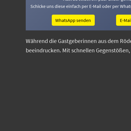
Schicke uns diese einfach per E-Mail oder per What
WhatsApp senden
E-Mai
Während die Gastgeberinnen aus dem Rödert
beeindrucken. Mit schnellen Gegenstößen,
wuchs das Selbstvertrauen – und am Ende s
Diese Leistung war ein eindrucksvoller Be
über die gewonnenen 2 Punkte war riesig – 
Herzlichen Glückwunsch, Mädels! Macht weit
freuen! 💪👏