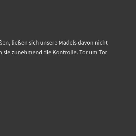
ßen, ließen sich unsere Mädels davon nicht
 sie zunehmend die Kontrolle. Tor um Tor
etafel!
 Teamzusammenhalt stimmen. Die Freude
wir uns auf viele weitere tolle Spiele