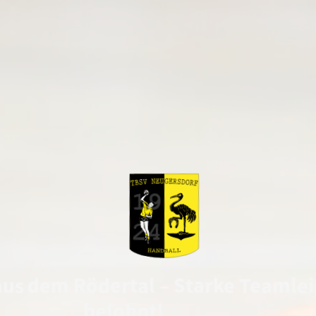
aus dem Rödertal – Starke Teamlei
belohnt!