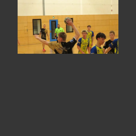
Im Angriff fehlte dem TBSV oft die nötige Präzision,