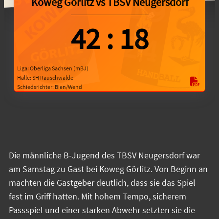
Koweg Görlitz
vs
TBSV Neugersdorf
42
:
18
Liga: Oberliga Sachsen (mBJ)
Halle: SH Rauschwalde
Schiedsrichter: Bien/Wend
Die männliche B-Jugend des TBSV Neugersdorf war
am Samstag zu Gast bei Koweg Görlitz. Von Beginn an
machten die Gastgeber deutlich, dass sie das Spiel
fest im Griff hatten. Mit hohem Tempo, sicherem
Passspiel und einer starken Abwehr setzten sie die