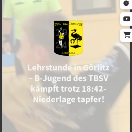
Lehrstunde in Görlitz
– B-Jugend des TBSV
kämpft trotz 18:42-
Niederlage tapfer!