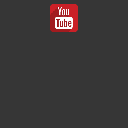
Spiel verpasst? In unserem
Youtube-Channel
könnt
Ihr euch die Livestream-Übertragung ebenfalls noch
einmal ansehen!
Da war der schöne Vorsprung auf einmal auf nur noch
ein Tor eingeschmolzen. Doch wenn man die Abwehr
wieder verbessern würde, und so auch mal Nicky im
Tor einen Ball halten könnte, sollte man den
Vorsprung wieder ausbauen können. Dafür braucht es
aber weiterhin viel Einsatz und den nötigen Willen