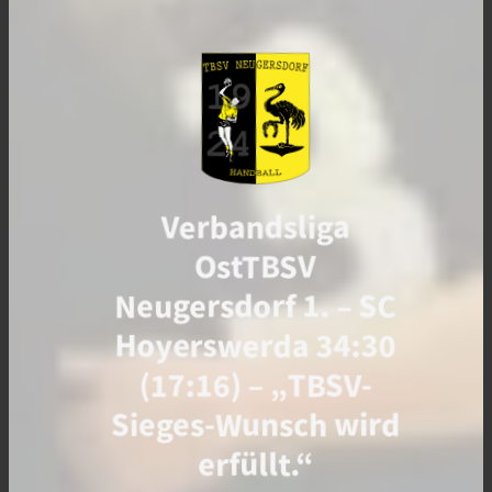
Verbandsliga
OstTBSV
Neugersdorf 1. – SC
Hoyerswerda 34:30
(17:16) – „TBSV-
Sieges-Wunsch wird
erfüllt.“