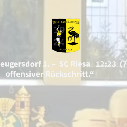
eugersdorf 1. – SC Riesa 12:23 (7:
offensiver Rückschritt.“