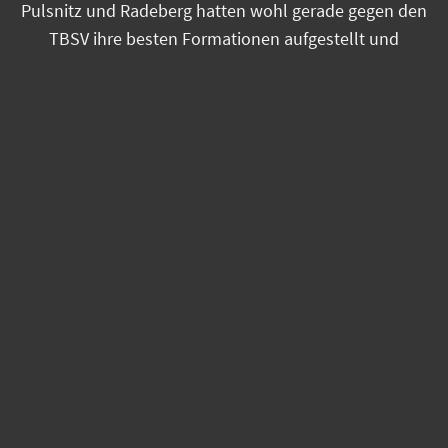
Pulsnitz und Radeberg hatten wohl gerade gegen den
TBSV ihre besten Formationen aufgestellt und
nahmen den Neugersdorfern die Punkte ab. Im Derby
gegen Eibau kann man aber einen guten Wiederbeginn
in die Hinrunde hinlegen, und sich in die richtige Spur
bringen.
Absolut im Soll sind dagegen die Jugend-
Mannschaften, dabei thront die A-Jugend männlich in
der kleinen Regionsoberliga-Runde auf Platz 1,
werden sich aber mit KOWEG Görlitz ein Duell um
diesen Platz liefern. Anschließend wird es wohl wieder
Spiele gegen Mannschaften aus anderen Bezirken
geben. Die jungen Spielerinnen der A-Jugend hatten
bisher erst zwei Spiele, und stehen mit je einem Sieg
und einer Niederlage in der Tabellenmitte, da muss
das Trainerteam noch etwas Zug in die Truppe