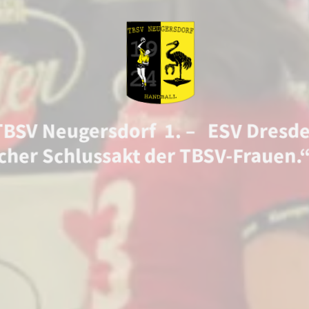
TBSV Neugersdorf 1. – ESV Dresde
cher Schlussakt der TBSV-Frauen.