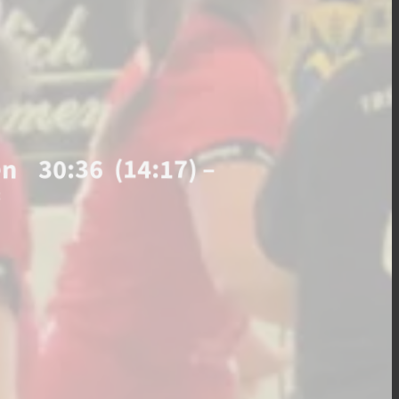
n 30:36 (14:17) –
“