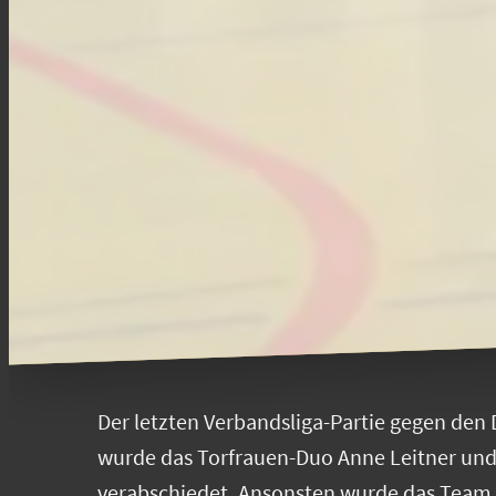
Der letzten Verbandsliga-Partie gegen den
wurde das Torfrauen-Duo Anne Leitner und 
verabschiedet. Ansonsten wurde das Team 