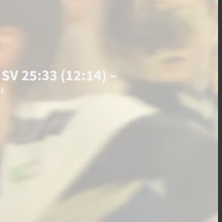
SV 25:33 (12:14) –
“