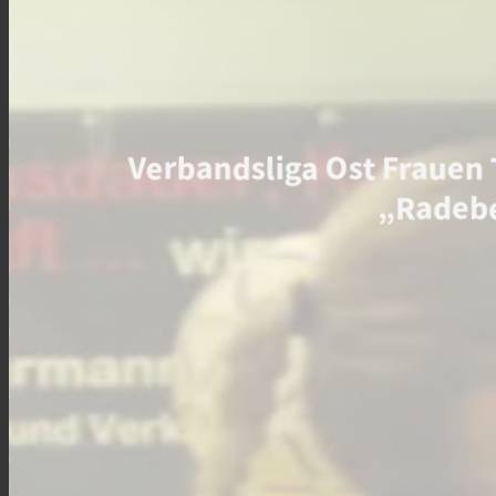
Verbandsliga Ost Frauen 
„Radebe