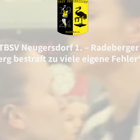
TBSV Neugersdorf 1. – Radeberger 
rg bestraft zu viele eigene Fehler