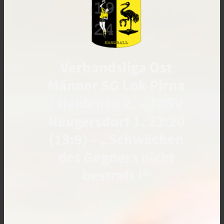
Verbandsliga Ost
Männer SG Lok Pirna
/ Heidenau 2. – TBSV
Neugersdorf 1. 23:20
(13:9) – „Schwächen
des Gegners nicht
bestraft !“