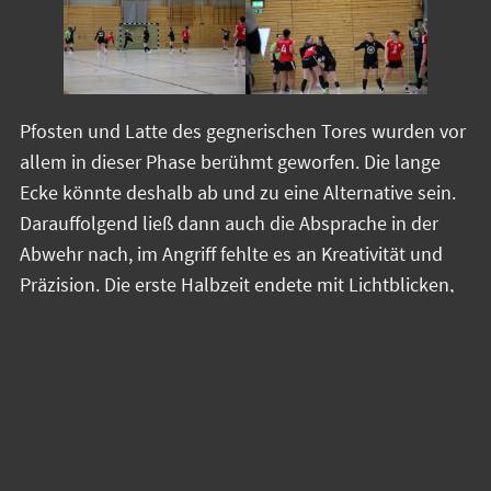
Pfosten und Latte des gegnerischen Tores wurden vor
allem in dieser Phase berühmt geworfen. Die lange
Ecke könnte deshalb ab und zu eine Alternative sein.
Darauffolgend ließ dann auch die Absprache in der
Abwehr nach, im Angriff fehlte es an Kreativität und
Präzision. Die erste Halbzeit endete mit Lichtblicken,
trotz Fehlersteigerung wurden hier und da Chancen
genutzt. In der zweiten Halbzeit überzeugte
besonders Kim Penter mit präzisen Würfen von Außen.
Leonie Schulz sammelte zudem auch wertvolle
Erfahrungen mit Würfen aus der zweiten Reihe.
Auch im TBSV-Tor wurden immer wieder freie Würfe