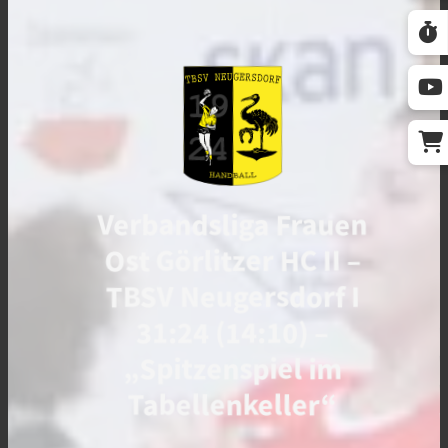
Verbandsliga Frauen
Ost Görlitzer HC II –
TBSV Neugersdorf I
31:24 (14:10) –
„Spitzenspiel im
Tabellenkeller“