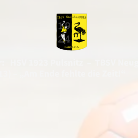
r: HSV 1923 Pulsnitz – TBSV Neug
13) – „Am Ende fehlte die Zeit!“