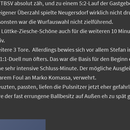
TBSV absolut zäh, und zu einem 5:2-Lauf der Gastgeber 
eigener Überzahl spielte Neugersdorf wirklich nicht dr
ansonsten war die Wurfauswahl nicht zielführend.
Lüttke-Ziesche-Schöne auch für die weiteren 10 Minute
tiv.
ere 3 Tore. Allerdings bewies sich vor allem Stefan i
 1:1-Duell nun öfters. Das war die Basis für den Begin
ne sehr intensive Schluss-Minute. Der mögliche Ausglei
tbarem Foul an Marko Komassa, verwehrt.
uzten, passten, liefen die Pulsnitzer jetzt eher gefa
 der fast errungene Ballbesitz auf Außen eh zu spät 