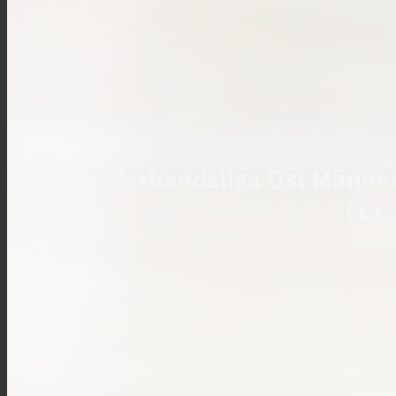
Verbandsliga Ost Männe
(12: