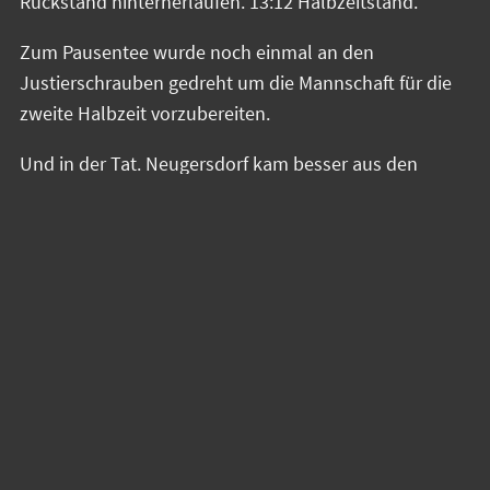
Rückstand hinterherlaufen. 13:12 Halbzeitstand.
Zum Pausentee wurde noch einmal an den
Justierschrauben gedreht um die Mannschaft für die
zweite Halbzeit vorzubereiten.
Und in der Tat. Neugersdorf kam besser aus den
Startlöchern. Man verkürzte, glich aus und ging in
Führung. Dreiundvierzigste Minute 20:18 für die
Spreequellstädterinnen. Weinböhla, nicht
despektierlich gemeint , konditionell angeschlagen.
Die Gäste sahen da besser aus, wird in dieser Liga
nicht bei vielen weiteren Spielen so sein. Jetzt nutzen
wir den Tempovorteil, gehen in die Lücken, lassen den
Ball gut laufen und schmeißen den Ball, schön
freigespielt, ins Tor.
Pusteblume, zu einfach der Plan.