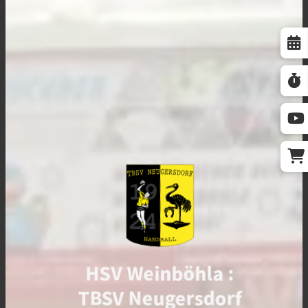
HSV Weinböhla :
TBSV Neugersdorf