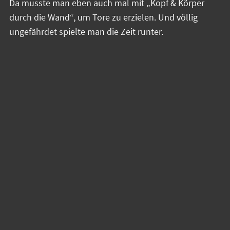
Da musste man eben auch mal mit „Kopf & Körper
durch die Wand“, um Tore zu erzielen. Und völlig
ungefährdet spielte man die Zeit runter.
Ganz durch war das Ding aber noch nicht, denn die
Lok-Männer versuchten noch so einiges, etwas mehr
Physis bis hin zum Einsatz des 7. Feldspielers. Ein
wenig beeindruckt davon, aber auch zu vorsichtig
agierte der TBSV nun, denn vor allem von Außen gab
es zu einfache Gegentore. Man wollte eben zu viele
Unterzahl-Situationen vermeiden. Vom Weg
abbringen, ließen sich die TBSV-Männer aber trotz
aller Gegenwehr nicht mehr. Die meisten zielsicheren
Aktionen hatte Anton in der 2. Halbzeit, welcher mit 5
Toren eine wichtige Säule war. Und auch Olli hielt 2-3
ganz wichtige Bälle in der Endphase. So war bis
Spielende auch zu verschmerzen, das der Vorsprung