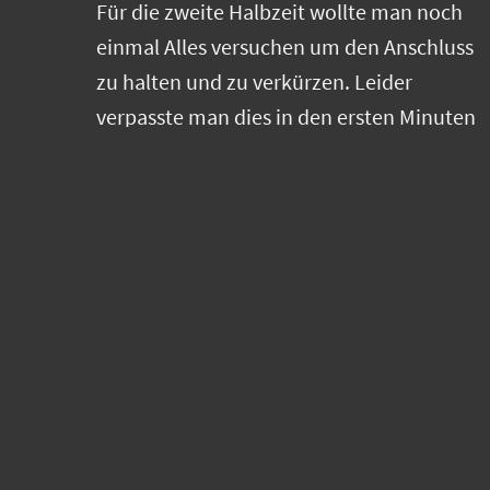
Für die zweite Halbzeit wollte man noch
einmal Alles versuchen um den Anschluss
zu halten und zu verkürzen. Leider
verpasste man dies in den ersten Minuten
des zweiten Durchgangs, da man wieder
zu viele kleine Fehler machte und diese
gnadenlos vom Gegner bestraft wurden.
Doch die Mädels um Kapitän Marcela
gaben nicht auf und mit einem guten
Lauf, in Angriff und Abwehr, kam man
noch einmal auf drei Tore heran. Die
folgende Auszeit der Hausherrinnen
brachte sie aber wieder zurück in die
Spur. Nun zogen die Dresdnerinnen noch