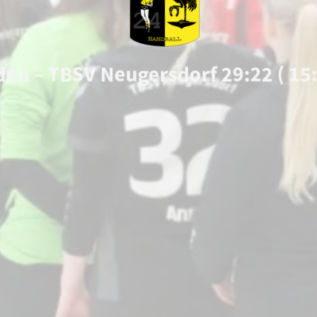
den – TBSV Neugersdorf 29:22 ( 15: