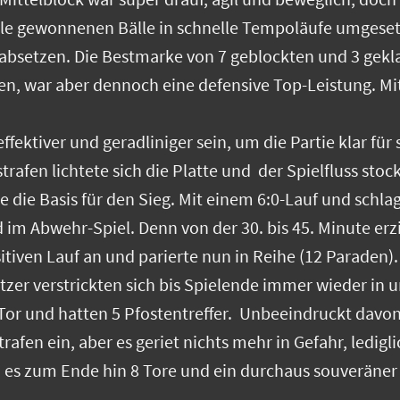
le gewonnenen Bälle in schnelle Tempoläufe umgesetzt
 absetzen. Die Bestmarke von 7 geblockten und 3 geklau
, war aber dennoch eine defensive Top-Leistung. Mit 
ffektiver und geradliniger sein, um die Partie klar für
afen lichtete sich die Platte und der Spielfluss stoc
die Basis für den Sieg. Mit einem 6:0-Lauf und schl
im Abwehr-Spiel. Denn von der 30. bis 45. Minute erzie
sitiven Lauf an und parierte nun in Reihe (12 Paraden
itzer verstrickten sich bis Spielende immer wieder in 
Tor und hatten 5 Pfostentreffer. Unbeeindruckt davo
rafen ein, aber es geriet nichts mehr in Gefahr, ledig
es zum Ende hin 8 Tore und ein durchaus souveräner 