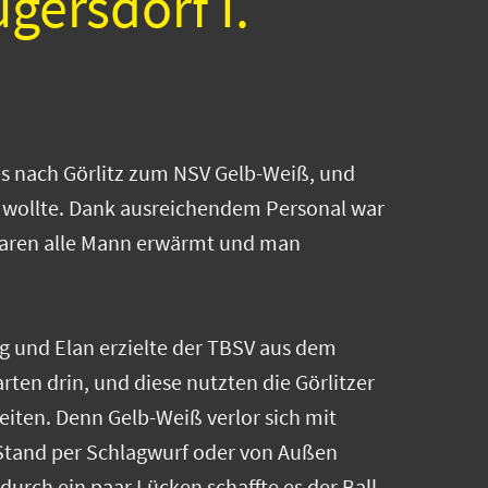
ugersdorf I.
es nach Görlitz zum NSV Gelb-Weiß, und
d wollte. Dank ausreichendem Personal war
 waren alle Mann erwärmt und man
g und Elan erzielte der TBSV aus dem
rten drin, und diese nutzten die Görlitzer
eiten. Denn Gelb-Weiß verlor sich mit
 Stand per Schlagwurf oder von Außen
durch ein paar Lücken schaffte es der Ball