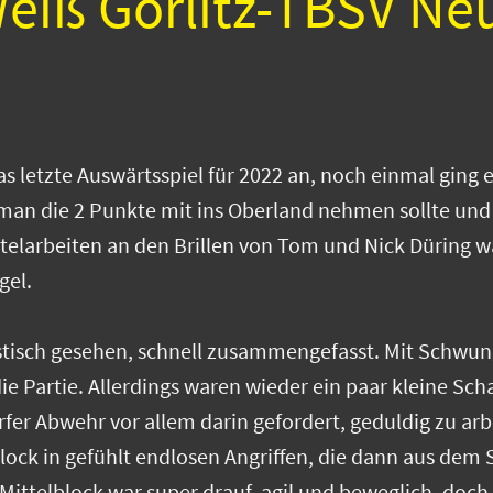
eiß Görlitz-TBSV Ne
 letzte Auswärtsspiel für 2022 an, noch einmal ging 
 man die 2 Punkte mit ins Oberland nehmen sollte un
telarbeiten an den Brillen von Tom und Nick Düring
gel.
istisch gesehen, schnell zusammengefasst. Mit Schwun
e Partie. Allerdings waren wieder ein paar kleine Scha
er Abwehr vor allem darin gefordert, geduldig zu arb
lock in gefühlt endlosen Angriffen, die dann aus dem
ittelblock war super drauf, agil und beweglich, doch 