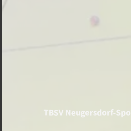
TBSV Neugersdorf-Spor