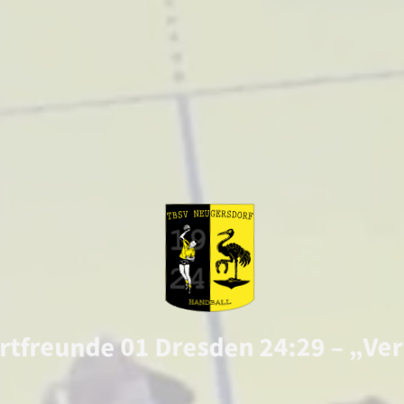
tfreunde 01 Dresden 24:29 – „Ve