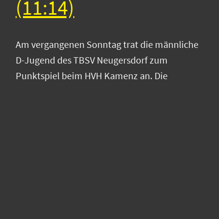
(11:14)
Am vergangenen Sonntag trat die männliche
D-Jugend des TBSV Neugersdorf zum
Punktspiel beim HVH Kamenz an. Die
Gastgeber sind seit vielen Jahren für ihre sehr
gute Nachwuchsarbeit bekannt, und auch
diese Mannschaft bestätigte dies mit einer
handballerisch gut ausgebildeten
Spielanlage. Zu Beginn der Partie agierten
beide Teams noch etwas fahrig und
vorsichtig. Das Spiel entwickelte…
14. Januar 2026