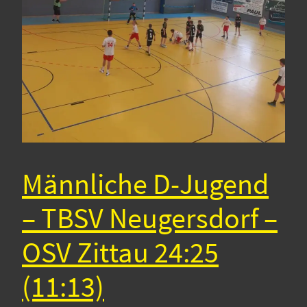
Männliche D-Jugend
– TBSV Neugersdorf –
OSV Zittau 24:25
(11:13)