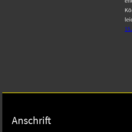
en
Kö
le
15.
Anschrift