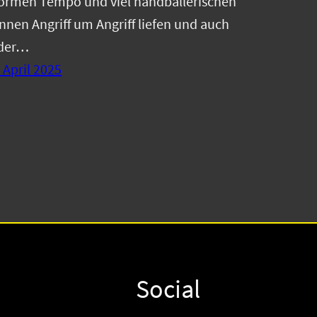
ormen Tempo und viel handballerischen
nnen Angriff um Angriff liefen und auch
ider…
 April 2025
Social