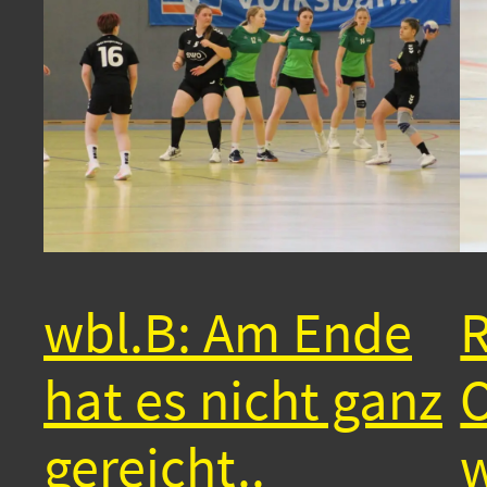
wbl.B: Am Ende
R
hat es nicht ganz
O
gereicht..
w