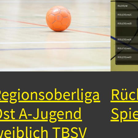
egionsoberliga
Rück
st A-Jugend
Spi
eiblich TBSV