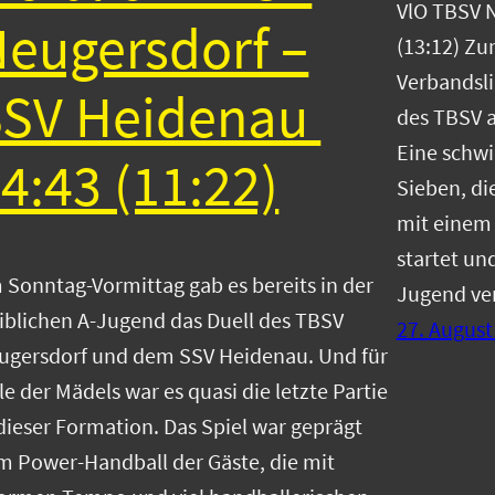
VlO TBSV 
eugersdorf –
(13:12) Zu
Verbandsli
SSV Heidenau
des TBSV a
Eine schwi
4:43 (11:22)
Sieben, di
mit einem 
startet un
 Sonntag-Vormittag gab es bereits in der
Jugend ver
iblichen A-Jugend das Duell des TBSV
27. August
ugersdorf und dem SSV Heidenau. Und für
le der Mädels war es quasi die letzte Partie
 dieser Formation. Das Spiel war geprägt
m Power-Handball der Gäste, die mit