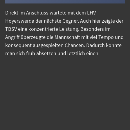
Direkt im Anschluss wartete mit dem LHV
Hoyerswerda der nächste Gegner. Auch hier zeigte der
TBSV eine konzentrierte Leistung. Besonders im
Angriff überzeugte die Mannschaft mit viel Tempo und
konsequent ausgespielten Chancen. Dadurch konnte
man sich früh absetzen und letztlich einen
souveränen 19:11-Erfolg feiern.
Somit kam es im letzten Gruppenspiel zum
entscheidenden Duell gegen die SG LVB Leipzig. Beide
Teams hatten ihre bisherigen Spiele gewonnen,
wodurch schnell klar wurde, dass dieses Spiel über
den direkten Einzug in die Sachsenliga entscheiden
würde. Die Partie entwickelte sich zunächst
ausgeglichen, doch im Verlauf der Begegnung