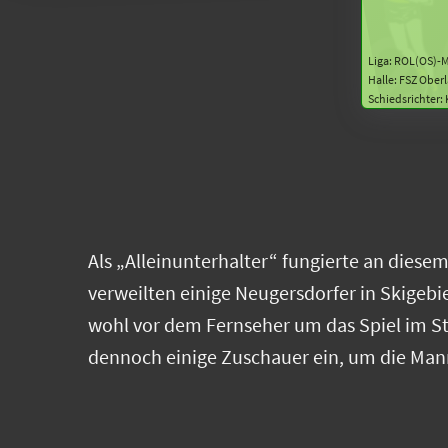
Liga: ROL(OS)-
Halle: FSZ Ober
Schiedsrichter:
Als „Alleinunterhalter“ fungierte an dies
verweilten einige Neugersdorfer in Skigeb
wohl vor dem Fernseher um das Spiel im St
dennoch einige Zuschauer ein, um die Mann