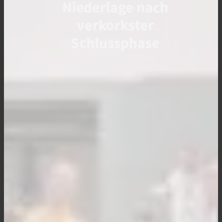
Niederlage nach
verkorkster
Schlussphase