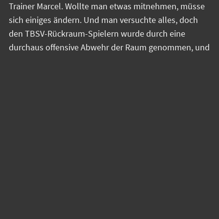
Trainer Marcel. Wollte man etwas mitnehmen, müsse
sich einiges ändern. Und man versuchte alles, doch
den TBSV-Rückraum-Spielern wurde durch eine
durchaus offensive Abwehr der Raum genommen, und
auch Kreisspieler Nick wurde aufmerksam bewacht.
Was allerdings sichtbar gut war, das
Rückzugsverhalten nach Fehlwürfen oder
Ballverlusten. So konnte Johannes z. B. Zwei Bälle
zurückerobern. In der 20. Minute war es dann endlich
soweit, der TBSV agierte insgesamt stabiler. Stefan im
Tor konnte mehrere Paraden hinzusteuern und der
Ausgleich gelang (10:10). Ein Torwartwechsel folgte,
Olli sollte nochmal neue Impulse setzen. Leider
machten seine Vorderleute ein paar Lücken zu viel auf,
und Hoyerswerda erzielte einfache Tore. Der Ausgleich
gelang nochmals. Dann kam allerdings eine