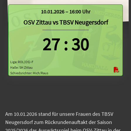
10.01.2026 – 16:00 Uhr
OSV Zittau
vs
TBSV Neugersdorf
27
:
30
Liga: ROL(OS)-F
Halle: SH Zittau
Schiedsrichter: Mich/Raus
Am 10.01.2026 stand für unsere Frauen des TBSV
Neugersdorf zum Rückrundenauftakt der Saison
2025/2026 das Auswärtsspiel beim OSV-Zittau in der