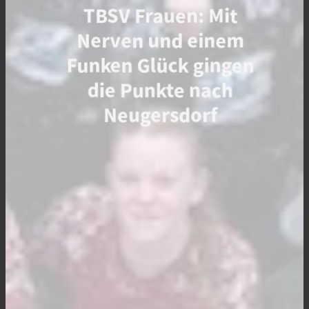
TBSV Frauen: Mit
Nerven und einem
Funken Glück gingen
die Punkte nach
Neugersdorf