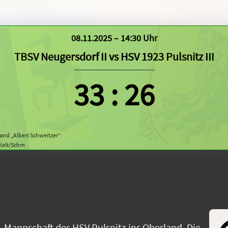
08.11.2025 – 14:30 Uhr
TBSV Neugersdorf II
vs
HSV 1923 Pulsnitz III
33
:
26
land „Albert Schweitzer“
 Kelt/Schm
 Mannschaft des HSV Pulsnitz ins Oberland. Die