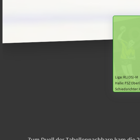
Liga: RL(OS)-M
Halle: FSZ Ober
Schiedsrichter:
Zum Duell der Tabellennachbarn kam die 2.