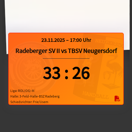
23.11.2025 – 17:00 Uhr
Radeberger SV II
vs
TBSV Neugersdorf
33
:
26
Liga: ROL(OS)-M
Halle: 3-Feld-Halle-BSZ Radeberg
Schiedsrichter: Frie/Usem