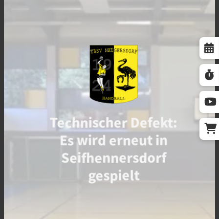
Technischer Defekt:
Es wird erneut in
Seifhennersdorf
gespielt