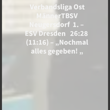
Verbandsliga Ost
MännerTBSV
Neugersdorf 1. –
ESV Dresden 26:28
(11:16) – „Nochmal
alles gegeben! „