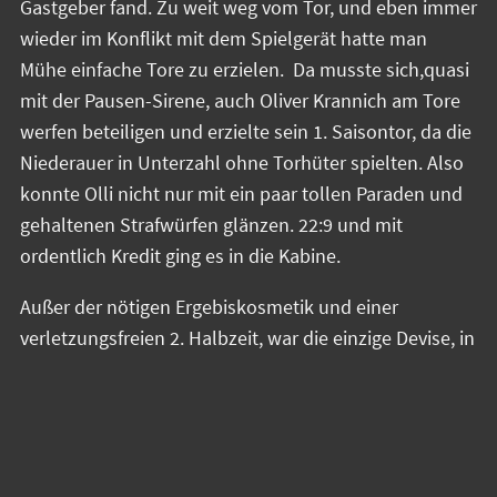
Gastgeber fand. Zu weit weg vom Tor, und eben immer
wieder im Konflikt mit dem Spielgerät hatte man
Mühe einfache Tore zu erzielen. Da musste sich,quasi
mit der Pausen-Sirene, auch Oliver Krannich am Tore
werfen beteiligen und erzielte sein 1. Saisontor, da die
Niederauer in Unterzahl ohne Torhüter spielten. Also
konnte Olli nicht nur mit ein paar tollen Paraden und
gehaltenen Strafwürfen glänzen. 22:9 und mit
ordentlich Kredit ging es in die Kabine.
Außer der nötigen Ergebiskosmetik und einer
verletzungsfreien 2. Halbzeit, war die einzige Devise, in
der 2. Halbzeit bitte doch mal ein wenig besseren
Handball zu zeigen. Mehr war eigentlich nicht nötig.
Kurz zusammengefasst, es gelang definitiv die 2.
Halbzeit knapp, teilweise auf Augenhöhe und mit
mehr Zugriff in Abwehr und Angriff zu spielen. Dank