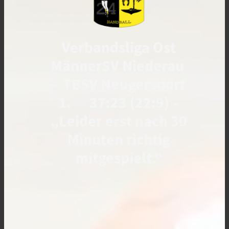
Verbandsliga Ost
MännerSV Niederau
– TBSV Neugersdorf
1. 37:23 (22:9) –
„Leider erst nach 30
Minuten richtig
mitgespielt.“