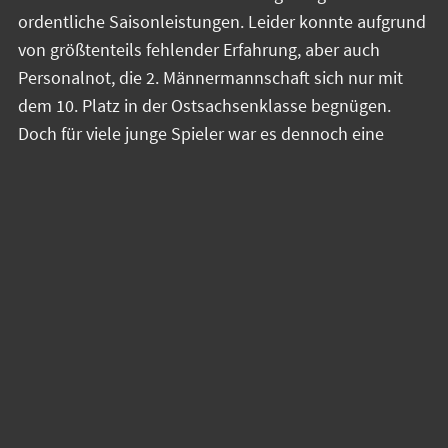
ordentliche Saisonleistungen. Leider konnte aufgrund
von größtenteils fehlender Erfahrung, aber auch
Personalnot, die 2. Männermannschaft sich nur mit
dem 10. Platz in der Ostsachsenklasse begnügen.
Doch für viele junge Spieler war es dennoch eine
lehrreiche Basis im Männer-Bereich. Auch ein Dank gilt
an den Mannschaftsleiter Lars Stange, der vor dem
letzten Spiel als Übungsleiter der 2.
Männermannschaft verabschiedet wurde, und
zukünftig andere Funktionen neben seiner
Schiedsrichter-Tätigkeit, wahrnehmen wird.
Weitere Veränderungen im Bereich der
Erwachsenenmannschaften werden im Laufe der
Saisonpause entschieden. Bis dahin gilt es für alle
Aktiven mal zu regenerieren, auszuspannen und mit
viel Freude in die Vorbereitung der neuen Saison zu