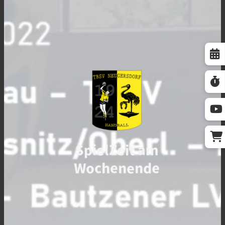
SpielZeit am
Wochenende