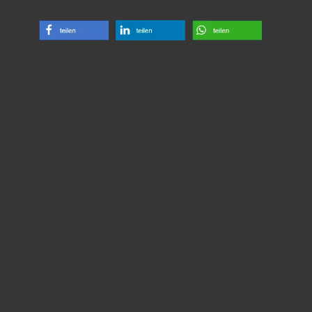
Anschrift
Turn- und Ballspielverein Neugersdorf e.V.
Vorsitzender: Michael Krech
Gottfried-Keller-Straße 11
02727 Ebersbach-Neugersdorf