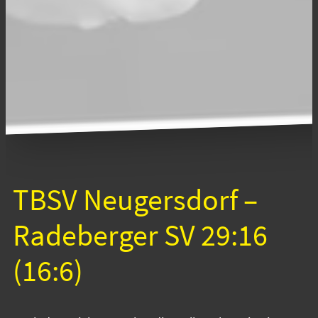
TBSV Neugersdorf –
Radeberger SV 29:16
(16:6)