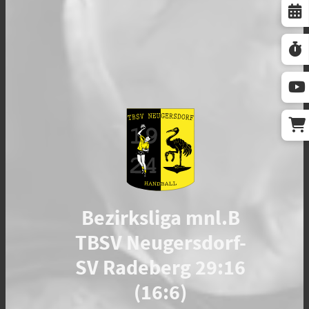
Bezirksliga mnl.B
TBSV Neugersdorf-
SV Radeberg 29:16
(16:6)